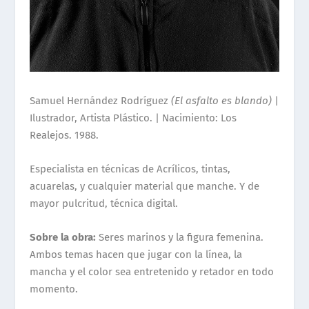
Samuel Hernández Rodríguez
(El asfalto es blando)
|
Ilustrador, Artista Plástico. |
Nacimiento:
Los
Realejos. 1988.
Especialista en técnicas de Acrílicos, tintas,
acuarelas, y cualquier material que manche. Y de
mayor pulcritud, técnica digital.
Sobre la obra:
Seres marinos y la figura femenina.
Ambos temas hacen que jugar con la línea, la
mancha y el color sea entretenido y retador en todo
momento.